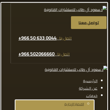
تواصل معنا
0044 633 50 966+
اتصل بنا :
502066660 966+
اتصل بنا :
الرئيسية
عن الشركة
خدمات
القضايا الإدارية