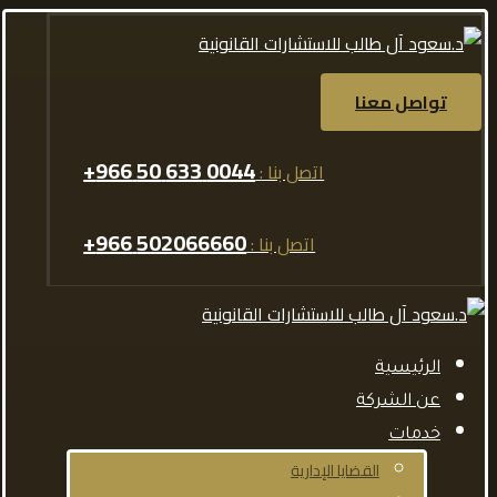
تواصل معنا
0044 633 50 966+
اتصل بنا :
502066660 966+
اتصل بنا :
الرئيسية
عن الشركة
خدمات
القضايا الإدارية