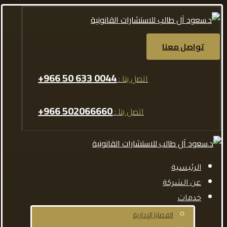
تواصل معنا
0044 633 50 966+
اتصل بنا :
502066660 966+
اتصل بنا :
الرئيسية
عن الشركة
خدمات
القضايا الإدارية