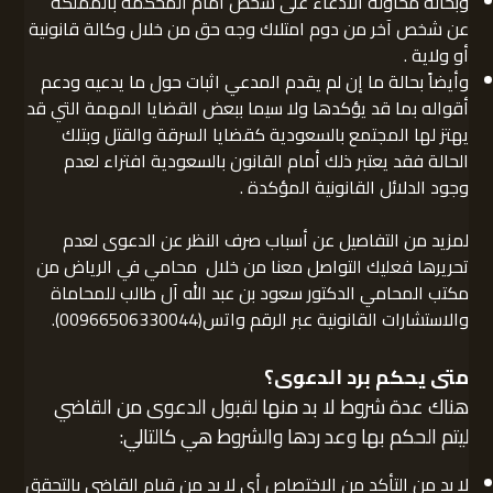
وبحالة محاولة الادعاء على شخص أمام المحكمة بالمملكة
عن شخص آخر من دوم امتلاك وجه حق من خلال وكالة قانونية
أو ولاية .
وأيضاً بحالة ما إن لم يقدم المدعي اثبات حول ما يدعيه ودعم
أقواله بما قد يؤكدها ولا سيما ببعض القضايا المهمة التي قد
يهتز لها المجتمع بالسعودية كقضايا السرقة والقتل وبتلك
الحالة فقد يعتبر ذلك أمام القانون بالسعودية افتراء لعدم
وجود الدلائل القانونية المؤكدة .
لمزيد من التفاصيل عن أسباب صرف النظر عن الدعوى لعدم
تحريرها فعليك التواصل معنا من خلال محامي في الرياض من
مكتب المحامي الدكتور سعود بن عبد الله آل طالب للمحاماة
والاستشارات القانونية عبر الرقم واتس(00966506330044).
متى يحكم برد الدعوى
؟
هناك عدة شروط لا بد منها لقبول الدعوى من القاضي
ليتم الحكم بها وعد ردها والشروط هي كالتالي:
لا بد من التأكد من الاختصاص أي لا بد من قيام القاضي بالتحقق