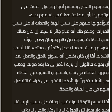
وقد يقوم البعض بتقسيم أموالهم قبل الموت على
ورثتهم إذا رأوا مصلحة معيّنة في قيامهم بذلك،
فيوزّعونها عليهم على سبيل الهبة والعطية لا على سبيل
الميراث، وحكم ذلك أنه مباح جائز، لا سيما إن كان هناك
سبب لذلك؛ كخوفهم من ظلم وحرمان بعض الورثة
لغيرهم وما شابه مما يحصل كثيراً في مجتمعاتنا للأسف
الشديد، أمّا إن كان يضمن أنه سيوزع بالحق والعدل بعد
أن يموت فالأولى أن يُترك الأمر إلى ما بعد موته. وذهب
جمهور العلماء في ندب واستحباب التسوية في العطاء
بين الأولاد ذكوراً وإناثاً، كما اتفقوا على كراهة التفضيل
بينهم في حال الحياة والصحة.
أمّا تقسيم التركة للورثة قبل الوفاة على سبيل الإرث فلا
يصح ولا يجوز، لأن المورّث لا يزال حيّا، والحيّ لا يورَث،