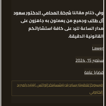
وفي ختام مقالنا
شركة المحامي الدكتور سعود
آل طالب
وجميع من يعملون به جاهزون على
مدار الساعة للرد على كافة استشاراتكم
القانونية الدقيقة.
Lawer
سبتمبر 15, 2024
قضايا عامة
فيسبوك
إغلاق
بينتريست
رديت
ديليشس
لينكدإن
واتس اب
تيليجرام
بريد
إلكتروني