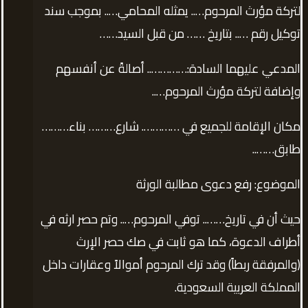
لتركة مؤرث المرحوم….. يمثله المحامي….. بموجب سند
توكيل رقم ….. بتاريخ …… من قبل السيد……
المدعي عليهما السادة:………….. أصالةً عن أنفسهم
وإضافة لتركة مؤرث المرحوم…..
مكان الإقامة للجميع في …………. شارع……… بناء………
طابق……..
الموضوع: رفع دعوى مطالبة الورثة
حيث أن في تاريخ…….. توفي المرحوم….. وتم حصر ارثه في
أطراف الدعوة، كما هو ثابت في صك حصر الإرث
(والمرفقة ربطاً) وقد ترك المرحوم أموالاً وعقارات داخل
المملكة العربية السعودية.