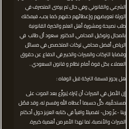
الشرعي والقانوني وفي حال لم يرضى المتصرف في
الورثة تعويضهم وإعطائهم حقهم كما يجب، فيمكنك
طلب نصيحة ومشورة أهل العلم والخبرة القانونية
بالمجال وتوكيل المحامي الدكتور سعود أل طالب في
الرياض أفضل محامي تركات المتخصص في مسائل
وقضايا التركات والميراث والخبير في الدفاع عن حقوق
العملاء بكل قوة أمام نظام و قانون السعودي .
هل يجوز قسمة التركة قبل الوفاه :
إن الأصل في الميراث أن يُترك لِيوزَّع بعد الموت على
مستحقّيه، كلٌّ حسبما أعطاه الله وقسم له، وقد فصّل
ربنا -عزّ وجل- تفصيلاً وافياً في كتابه العزيز حول أحكام
الميراث والأنصبة، لما لهذا الأمر من أهمية كبيرة.