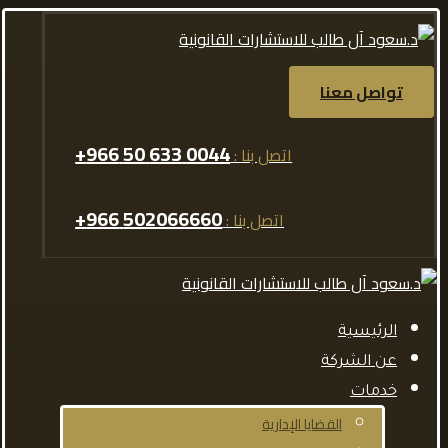
تواصل معنا
0044 633 50 966+
اتصل بنا :
502066660 966+
اتصل بنا :
الرئيسية
عن الشركة
خدمات
القضايا الإدارية