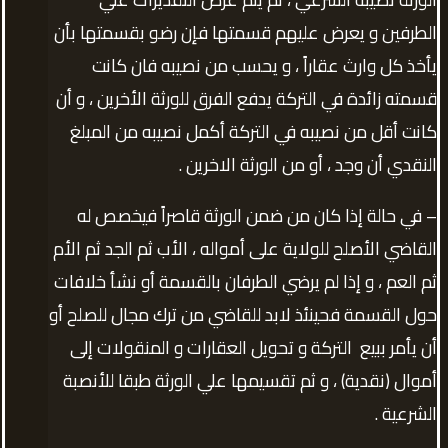
الطرفين و يعرض عليهم قسمتها فإن رضو بقسمتها بأن
يأخذ كل وارث عقاراً ، و يحسب من نصيبه فان كانت
قسمته زائدة في التركة يدفع الفرق للورثة الأخرين ، و أن
كانت أقل من نصيبه في التركة أكمل نصيبه من المبلغ
النقدي أن وجد ، أو من الورثة الاخرين .
– في حالة إذا كان من ضمن الورثة قاصراً فيخصص له
القاضي الأصلح للولاية على أمواله ، الأب ثم الجد ثم الأم
ثم العم ، و إذا لم يرضي الطرفان بالقسمة أو نشأ خلافات
حول القسمة فحينئذ لابد للقاضي من ترك مجال للصلح أو
أن يأمر ببيع التركة و تحويل العقارات و المنقولات إلى
أموال (نقدية) ، و ثم تقسيمها علي الورثة طبقا للأنصبة
الشرعية .