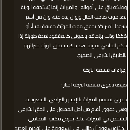
وملكه باقٍ على أمواله ، والميراث إنما يُستحقه الورثة
بعد موت صاحب المال وزوال يده عنه، وإن من أهم
شروط الميراث؛ تحقق موت المورّث حقيقةً يقيناً، أو
حُكمًا وذلك بإلحاقه بالموتى كالمفقود لمدة طويلة إذا
حكم القاضي بموته، بعد ذلك يستحق الورثة ميراثهم
بالطريق الشرعي الصحيح.
إجراءات قسمة التركة
صيغة دعوى قسمة التركة اجبار :
دعوى تقسيم الميراث بالإجبار والتراضي بالسعودية،
وهي دعوى تُقام من أجل الحصول على الحق الشرعي
للشخص في الميراث، لذلك يحرص مكتب المحامي
الدكتور سعود أل طالب في السعودية على تقديم العديد