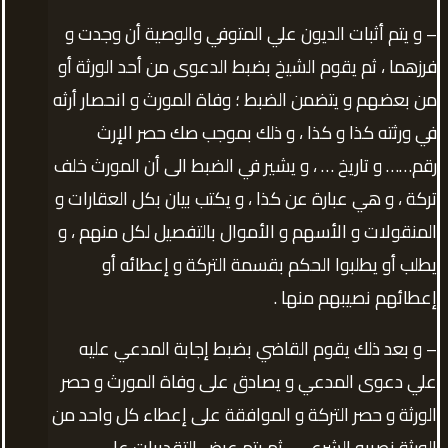
– و يتم أثبات الديون علي المتوفي والوصية أن وجدت و
فرزهما ، ثم يقوم الشيخ بضبط الدعوى من أحد الورثة أو
من بعضهم و يتضمن الضبط ؛ وفاة المورث و انحصار أرثه
في ورثته كذا و كذا ، و ذلك بموجب صك حصر الإرث
رقم…… و تاريخ … ، و يشير في الضبط الى أن المورث خلف
تركة ، و هي عبارة عن كذا ، و يكتب بيان بكل العقارات و
المنقولات و الأسهم و الأموال بالتفصيل لكل منهم ، و
يطلب أو يطلبوا الحكم بقسمة التركة و إعطائه أو
إعطائهم نصيبهم منها .
– و بعد ذلك يقوم القاضي بضبط إجابة المدعي عليه
علي دعوى المدعي و يصادق على وفاة المورث و حصر
الورثة و حصر التركة و الموافقة على إعطاء كل واحد من
الورثة نصيبه الشرعي ، ثم يتم عرض التقديرات علي