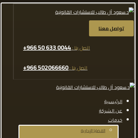
تواصل معنا
0044 633 50 966+
اتصل بنا :
502066660 966+
اتصل بنا :
الرئيسية
عن الشركة
خدمات
القضايا الإدارية