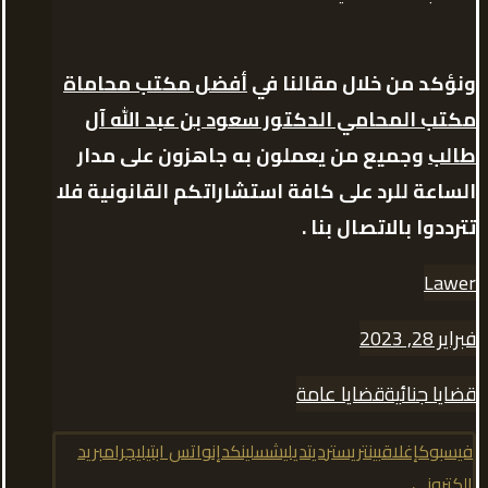
ونؤكد من خلال مقالنا في
أفضل مكتب محاماة
مكتب المحامي الدكتور سعود بن عبد الله آل
طالب
وجميع من يعملون به جاهزون على مدار
الساعة للرد على كافة استشاراتكم القانونية فلا
تترددوا بالاتصال بنا .
Lawer
فبراير 28, 2023
قضايا جنائية
قضايا عامة
فيسبوك
إغلاق
بينتريست
رديت
ديليشس
لينكدإن
واتس اب
تيليجرام
بريد
إلكتروني