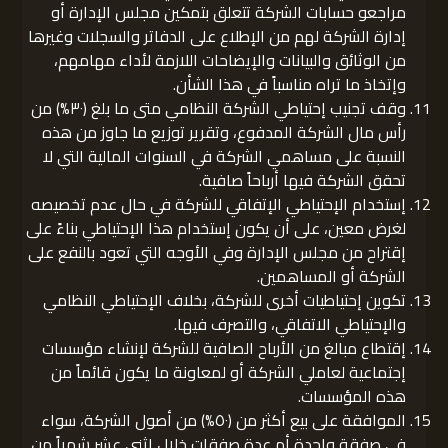
مراجعو حسابات الشركة تتعلق بتمكين مجلس الإدارة أو
إدارة الشركة لهم من الإطلاع على الدفاتر والسجلات وغيرها
من الوثائق والبيانات والإيضاحات اللازمة لأداء مهامهم،
وإتخاذ ما تراه مناسباً في هذا الشأن.
وقف تجنيب إحتياطي الشركة النظامي متى ما بلغ (٣٠%) من
رأس مال الشركة المدفوع، وتقرير توزيع ما جاوز من هذه
النسبة على مساهمي الشركة في السنوات المالية التي لا
تحقق الشركة فيها أرباحاً صافية.
إستخدام الإحتياطي الإتفاقي للشركة في حال عدم تخصيصه
لغرض معين، على أن يكون إستخدام هذا الإحتياطي بناءً على
إقتراح من مجلس الإدارة وفي الأوجه التي تعود بالنفع على
الشركة أو المساهمين.
تكوين إحتياطيات أخرى للشركة، بخلاف الإحتياطي النظامي
والإحتياطي الاتفاقي، والتصرف فيها.
إقتطاع مبالغ من الأرباح الصافية للشركة لإنشاء مؤسسات
إجتماعية لعاملي الشركة أو لمعاونة ما يكون قائماً من
هذه المؤسسات.
الموافقة على بيع أكثر من (٥٠%) من أصول الشركة، سواء
في صفقة واحدة أم عدة صفقات خلال اثني عشر شهراً من