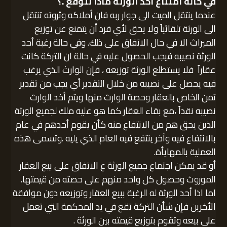
في حالة امتناع أحد الورثة ماذا نتوقع .؟
عندما ينتقل الميت الى جوار ربه فان أملاكه وثروته تنتقل
الى الورثة تلقائياً ولا يحق لأي فرد أن يتمنع عن توزيع
الميراث الا في حال الاتفاق على ذلك. وفي حالة رغبة أحد
الورثة نصيبه فيجب الحصول عليه في حالة ان التركة كانت
عقاراً فلا يستطلع الورثة توزيعه ، فإن الوارث الذي يرغب
فيه يحصل على نصيبه من خلال التقدير أي يجب من تقدير
تمن الخاص بالعقار وحصة الوارث منها ويتم أخد الوارث
نصيبه نقداً ،مع بقاء العقار كما هو عليه ملك لجميع الورثة
الذين يحق هم من الانتفاع منه كأن يقوم أحدهم في عام
بالانتفاع فيه وآخر ينتفع فيه العام الذي يليه .وتسمى هذه
العملية بالمهايأة.
أو قد يمكن اجتماع جميع الورثة ع الاتفاق على بيع العقار
الموروث وحصول كل واحد منهم على حصته من قيمتها.
اما اذا أحد الورثة له الرغبة ببيع العقار وتوزيعه دون موافقة
الأخرين فإن شأن التركة تقع في يد المحكمة التي تعمل
على بيعه وتقوم بتوزيع قيمته بين الورثة .