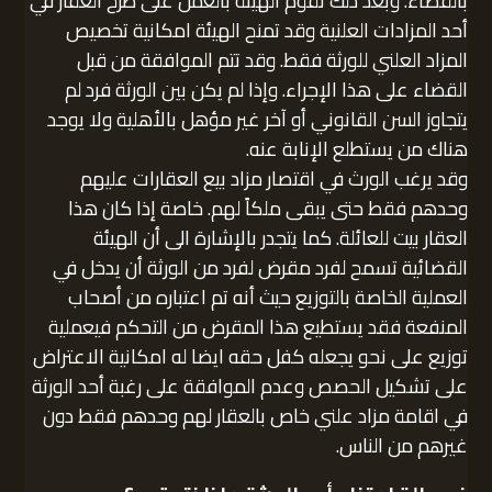
بالقضاء. وبعد ذلك تقوم الهيئة بالعمل على طرح العقار في
أحد المزادات العلنية وقد تمنح الهيئة امكانية تخصيص
المزاد العلني للورثة فقط. وقد تتم الموافقة من قبل
القضاء على هذا الإجراء. وإذا لم يكن بين الورثة فرد لم
يتجاوز السن القانوني أو آخر غير مؤهل بالأهلية ولا يوجد
هناك من يستطلع الإنابة عنه.
وقد يرغب الورث في اقتصار مزاد بيع العقارات عليهم
وحدهم فقط حتى يبقى ملكاً لهم. خاصة إذا كان هذا
العقار بيت للعائلة. كما يتجدر بالإشارة الى أن الهيئة
القضائية تسمح لفرد مقرض لفرد من الورثة أن يدخل في
العملية الخاصة بالتوزيع حيث أنه تم اعتباره من أصحاب
المنفعة
فقد يستطيع هذا المقرض من التحكم فيعملية
توزيع على نحو يجعله كفل حقه ايضا له امكانية الاعتراض
على تشكيل الحصص وعدم الموافقة على رغبة أحد الورثة
في اقامة مزاد علني خاص بالعقار لهم وحدهم فقط دون
غيرهم من الناس.