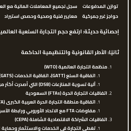
توازن المدفوعات
سجل لجميع المعاملات المالية مع العا
حواجز غير جمركية
معايير فنية وصحية وحصص استيراد
إحصائية حديثة
:
ارتفع حجم التجارة السلعية العالمية بنسبة 3.5٪ عام 2024 رغم التوترات الجيو
ثانيًا: الأطر القانونية والتنظيمية الحاكمة
منظمة التجارة العالمية
(WTO)
اتفاقية السلع
(GATT)
، اتفاقية الخدمات
(GATS)
آلية تسوية المنازعات
(DSB)
التي أصدرت أكثر من 600 حكم منذ 95
اتفاقيات التجارة الحرة
(FTAs)
السعودية
اتفاقية منطقة التجارة الحرة العربية الكبرى
(GAFTA).
مفاوضات
FTA
مع الاتحاد الأوروبي ورابطة الآسي
اتفاقيات الشراكة الاقتصادية الشاملة
(CEPA)
تغطي التجارة في الخدمات والاستثمار وحماية 