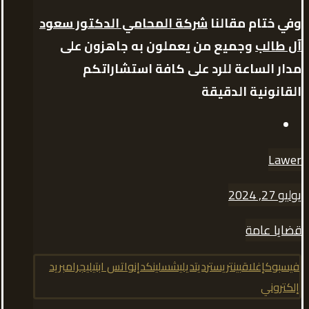
وفي ختام مقالنا
شركة المحامي الدكتور سعود
آل طالب
وجميع من يعملون به جاهزون على
مدار الساعة للرد على كافة استشاراتكم
القانونية الدقيقة
Lawer
يوليو 27, 2024
قضايا عامة
فيسبوك
إغلاق
بينتريست
رديت
ديليشس
لينكدإن
واتس اب
تيليجرام
بريد
إلكتروني