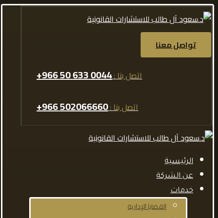
تواصل معنا
0044 633 50 966+
اتصل بنا :
502066660 966+
اتصل بنا :
الرئيسية
عن الشركة
خدمات
القضايا الإدارية