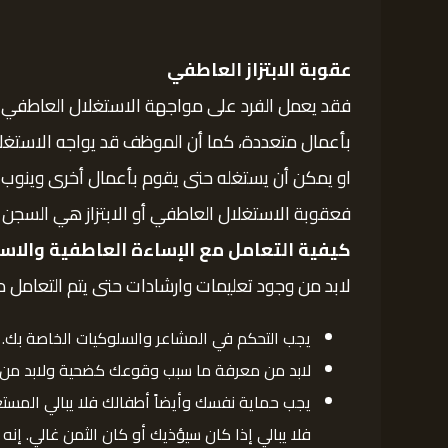
عقوبة الابتزاز العاطفي
فقد يعمل الفرد على مواجهة الاستغلال العاطفي بص
بأعمال متعددة، كما أن الموظف قد يواجه الاستغل
او يمكن أن يستغله حتى يقوم بأعمال أخرى وينوب
فعقوبة الاستغلال العاطفي أو الابتزاز هي السجن أو غرامه قد تصل الى 500 ألف ريال سعودي.
كيفية التعامل مع الإساءة العاطفية
والاس
لابد من وجود تعليمات وارشادات حتى يتم التعامل 
يجب التحكم في المشاعر والسلوكيات الخاصة بك
لابد من معرفة ما سبب وقوعك كضحية ولابد من م
يجب حماية نفسك وأيضاً أطفالك فلا يبالي المست
فلا يبالي إذا كان سيؤذيك أو كان الثمن غالي. إ