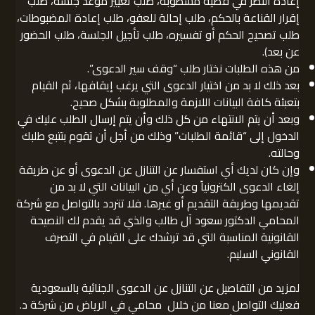
إعادة النظر في قضية مشطوبة، طلب تغيير موعد جلسة، طلب
إقرار القناعة بالحكم، طلب إحالة للعفو، طلب إعادة المضبوطات،
طلب تصحيح الحكم أو تفسيره، طلب تأجيل الجلسة، طلب الحضور
عن بعد).
من هذه الطلبات نختار طلب “وقف سير الدعوى”.
بعد ذلك لا بد من اختيار الدعوى التي يرغب إيقافها، ثم القيام
بتعبئة كافة البيانات اللازمة والمطلوبة بشكل صحيح.
وبعد أن يتم الانتهاء من كل ذلك وأن يتم إرسال الطلب عليك في
الدخول إلى “قائمة الطلبات” وذلك من أجل أن تقوم بتتبع طلبك
وحالته.
وإن كان لديك أي استفسار عن التنازل عن الدعوى أو عن طريقة
إلغاء الدعوى الكترونياً وعن أي من البيانات التي لا بد من
تقديمها وطريقة التقديم أو غيرها. فلا تتردد بالتواصل مع شركة
المحامي الدكتور سعود آل طالب والذي قد يقدم لك النصيحة
القانونية المناسبة التي قد ترشدك على القيام في التصرف
القانوني السليم.
لمزيد من التفاصيل عن التنازل عن الدعوى الجنائية بالسعودية
فعليك التواصل معنا من خلال محامي في الرياض من شركة د.