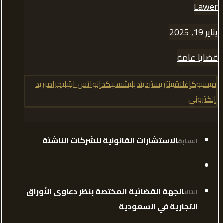
Lawer
يناير 19, 2025
قضايا عامة
فيسبوك
إغلاق
بينتريست
رديت
ديليشس
لينكدإن
واتس اب
تيليجرام
بريد
إلكتروني
الاستشارات القانونية للشركات الناشئة
السابق
الجهة القضائية المختصة بنظر دعاوى الأوراق
التالى
التجارية في السعودية