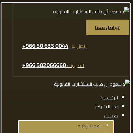
تواصل معنا
0044 633 50 966+
اتصل بنا :
502066660 966+
اتصل بنا :
الرئيسية
عن الشركة
خدمات
القضايا الإدارية