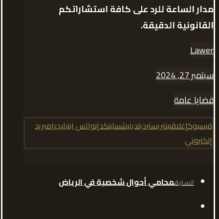
مدار الساعة للرد على كافة استشاراتكم
القانونية الدقيقة.
Lawer
سبتمبر 27, 2024
قضايا عامة
فيسبوك
إغلاق
بينتريست
رديت
ديليشس
لينكدإن
واتس اب
تيليجرام
بريد
إلكتروني
محامي أحوال شخصية في الرياض
السابق