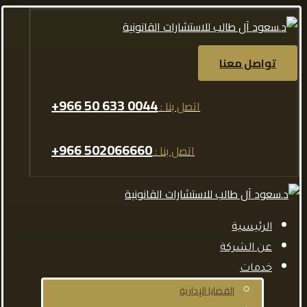
تواصل معنا
0044 633 50 966+
اتصل بنا :
502066660 966+
اتصل بنا :
الرئيسية
عن الشركة
خدمات
القضايا الإدارية