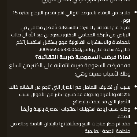
فلا بد من الوفاء بالموعد النهائي ليتم تقديم الارجاع بفترة 15
يوم .
لمزيد من التفاصيل لا تتردد بالاستعانة بأفضل محامي في
الرياض من شركة المحامي الدكتور سعود بن عبد الله آل طالب
للمحاماة والاستشارات القانونية فهو يستقبل استفساراتكم
خلال 24ساعة على واتس(00966506330044).
لماذا فرضت السعودية ضريبة انتقائية؟
فقد فرضت السعودية ضريبة انتقائية على الكثير من السلع
وذلك لأسباب معينة وهي:
بسبب أن تكاليف التعامل مع الأضرار التي تنجم عن البضائع كانت
باهظة والأفراد والدولة قد خسروا كثير من الأموال بسبب
الأضرار التي قد لحقت بالبضائع.
وذلك بسبب زيادة استهلاك المنتجات المضرة بالبيئة وأيضاً
الصحة.
فقد تم حظر منتجات التبع ومشتقاتها بالبلدان النامية وذلك من
منظمة الصحة العالمية .