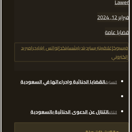
Lawer
فبراير 12, 2024
قضايا عامة
فيسبوك
إغلاق
بينتريست
رديت
ديليشس
لينكدإن
واتس اب
تيليجرام
بريد
إلكتروني
القضايا الجنائية واجراءاتها في السعودية
السابق
التنازل عن الدعوى الجنائية بالسعودية
التالى