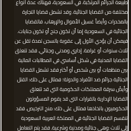
طبيعة الجرائم المرتكبة. في السعودية، فهناك عدة أنواع
مختلفة من القضايا الجنائية. وقد تشمل قضايا التجارة
بالمخدرات وأيضاً غسيل الأموال والإرهاب. فالقضايا
الجنائية في السعودية إما أن تكون جنح أو تكون جنايات.
فيمكن أن يؤدي الأول إلى عقوبة بالسجن لمدة تقل عن
ثلاث سنوات أو غرامة. إداري ومدني وجنائي. فقد تتعلق
القضايا المدنية في شكل أساسي في المطالبات المالية
بين منظمات أو بين شخص أو أكثر فقد تشمل القضايا
الجنائية جرائم ضد الأفراد والدولة؛ فمثال على ذلك: القتل
وأيضً سرقة الممتلكات الحكومية التي قد تتعلق
القضايا الإدارية بالقرارات التي قد يقوم المسؤولون
الحكوميون باتخاذها فمثال على ذلك: منح الترخيص. فقد
تنقسم القضايا الجنائية في المملكة العربية السعودية
إلى ثلاث :وهي جنائية ومدنية وشرعية. فقد يتم التعامل