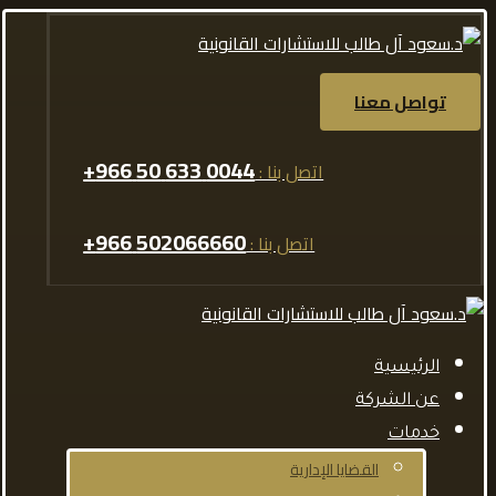
تواصل معنا
0044 633 50 966+
اتصل بنا :
502066660 966+
اتصل بنا :
الرئيسية
عن الشركة
خدمات
القضايا الإدارية