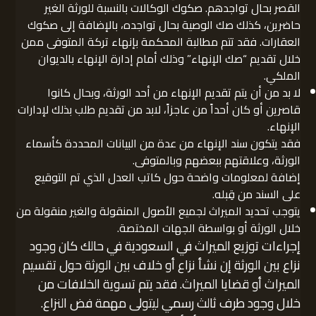
القصر بحال تواجدهم. صكوك الوكالات بالنسبة للورثة الغير
حاضرين، كذلك صك الوصية بحال تواجده، بالإضافة إلى صكوك
العقارات. فقد تتم مطالبة المحكمة بإنهاء تركة المتوفى ممن
خلال تقديم “صك الإنهاء” وذلك أمام إدارة الإنهاء بالديوان
الملكي.
لا بد من أن يتم تقديم الإنهاء من أحد الورثة، وبحال كانوا
قاصرين أو كان أحداً من عاجزاً، لابد من تقديم طلب بذلك لإدارات
الإنهاء.
فقد يتكون سند الإنهاء من عدة من البيانات المحددة كأسماء
الورثة، وعلاقتهم ببعضهم وبالمتوفى.
إضافة لمعلومات واضحة حول كاتب العدل الذي تم التوقيع
على السند من قِبله.
يتوجب تحديد الميراث لجميع الأصول المنقولة والغير منقولة من
خلال الورثة أو بواسطة الجهات المختصة.
إجراءات توزيع الميراث في السعودية في حالك كان وجود
نزاع بين الورثة إن نشأ نزاع أو خلاف بين الورثة حول تقسيم
الميراث أو قضايا الميراث. فقد يتم تسوية الخلافات من
خلال وجود طرف ثالث رسمي ليتولى مهمة فض النزاع.