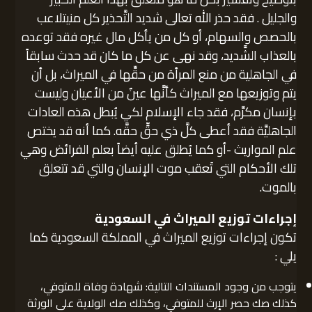
والجليل . فقد حذر الله تعالى شديد التَّحذير كل منيتلاعب
بالحصص والسهام، أو كل من يأكل مال غيره فقد توعده
بالعذاب الشَّديد، وقد نهى عن كل ما كان قد حدث سابقاً
في الجاهلية من منع المرأة من حقِّها في الميراث، بل أن
يتم وتوزيعها مع الميراث كأنَّها عينٌ من الأعيان وليست
بإنسان مكرَّم، فقد جاء الإسلام لكي يُبطل هذه العادات
الجاهليَّة فقد أعطى كلَّ ذي حقٍّ حقَّه. كما أنه قد يختص
علم المواريث -أو كما يُطلق عليه أيضاً بعلم الفرائض وهي
تلك الأحكام التي تَعقب موت الإنسان والتي قد تتعلق
بالموت.
إجراءات توزيع
الميراث في السعودية
تكون إجراءات توزيع الميراث في المملكة السعودية كما
يلي :
يتوجب من وجود المستندات التالية: شهادة وفاة للمتوفي،
كذلك صك حصر الإرث للمتوفي، وكذلك صك الولاية على الورثة