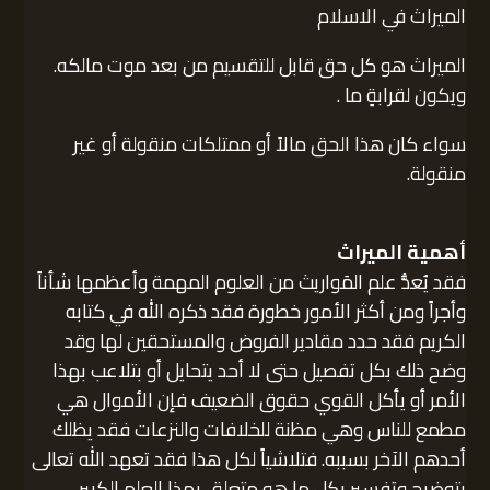
الميراث في الاسلام
الميراث هو كل حق قابل للتقسيم من بعد موت مالكه.
ويكون لقرابةٍ ما .
سواء كان هذا الحق مالاً أو ممتلكات منقولة أو غير
منقولة.
أهمية الميراث
فقد يُعدُّ علم المَواريث من العلوم المهمة وأعظمها شأناً
وأجراً ومن أكثر الأمور خطورة فقد ذكره الله في كتابه
الكريم فقد حدد مقادير الفروض والمستحقين لها وقد
وضح ذلك بكل تفصيل حتى لا أحد يتحايل أو بتلاعب بهذا
الأمر أو يأكل القوي حقوق الضعيف فإن الأموال هي
مطمع للناس وهي مظنة للخلافات والنزعات فقد يظلك
أحدهم الآخر بسببه. فتلاشياً لكل هذا فقد تعهد الله تعالى
بتوضيح وتفسير بكل ما هو متعلق بهذا العلم الكبير