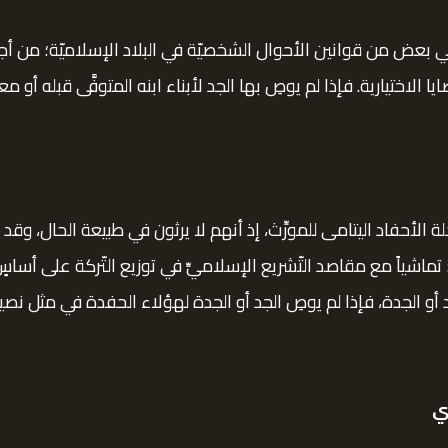
في بعض من قوانين الأحوال الشخصيّة في البلاد الإسلاميّة؛ من أجل
الاختيارية. فإذا لم يوصِ بها الجد لأبناء ابنه المتوفَّى قبله أو 
لأحفاد اليتامى للمورِّث، إذ أنهم لا يرثون في طبيعة الحال، وق
اشياً مع مقاصد التّشريع الإسلاميِّ في توزيع التّركة على أس
و الجدة، فإذا لم يوصِ الجد أو الجدة لهؤلاء الحفدة في مثل نصيب
ي