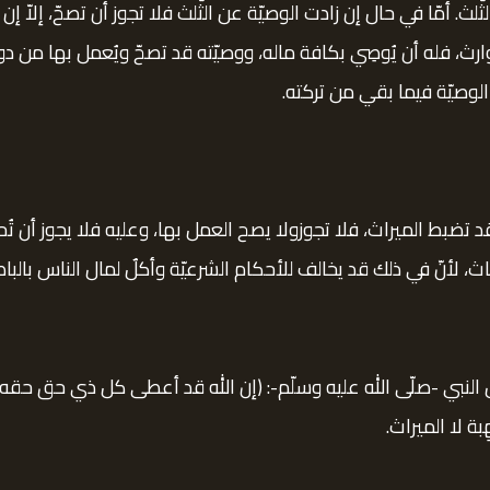
لث. أمّا في حال إن زادت الوصيّة عن الثّلث فلا تجوز أن تصحّ، إلاّ
، فله أن يُوصِي بكافة ماله، ووصيّته قد تصحّ ويُعمل بها من دون إ
 الوصيّة فيما بقي من تركته.
د تضبط الميراث، فلا تجوزولا يصح العمل بها، وعليه فلا يجوز أن 
ث، لأنّ في ذلك قد يخالف للأحكام الشرعيّة وأكلٌ لمال الناس بالبا
 النبي -صلّى الله عليه وسلّم-: (إن الله قد أعطى كل ذي حق حقه فل
ة لا الميراث.