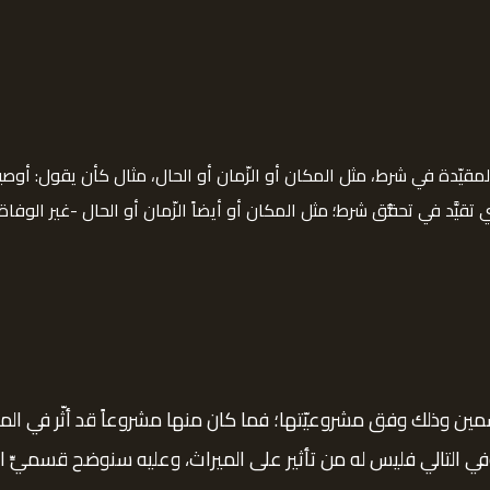
لمقيّدة في شرط، مثل المكان أو الزّمان أو الحال، مثال كأن يقول: أوصي
ي تقيَّد في تحقُّق شرط؛ مثل المكان أو أيضاً الزّمان أو الحال -غير الو
ن وذلك وفق مشروعيّتها؛ فما كان منها مشروعاً قد أثّر في الميرا
 وفي التالي فليس له من تأثير على الميراث، وعليه سنوضح قسميِّ ا