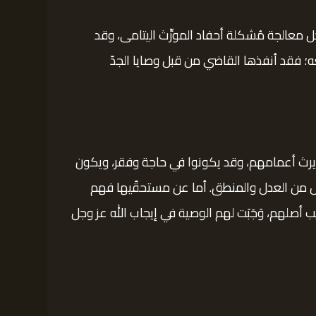
 معالجة مُشكلة أحفاد المورِّث اليتامى، وقد
معه؛ فقد أنفذها القاضي من قبل وصايا الجدّ
د يرث أعمامهم، وقد يكونوا في حاجة وفقر، ويكون
اسٍ من العدل والمنطق. أما عن مستحقّيها فهم
 أصلهم، وَجَبَت لهم الوصية في إيجاب الله عز وجل