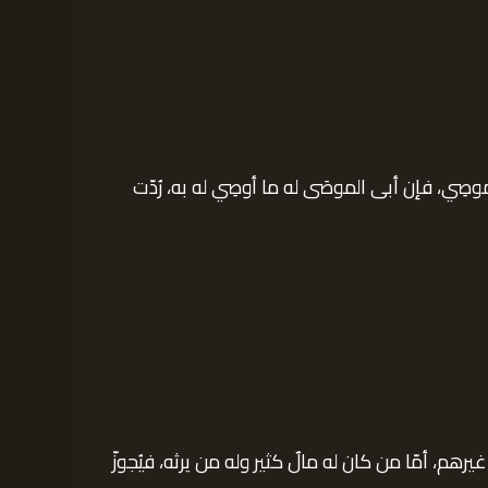
صِي، فإن أبى الموصَى له ما أوصِي له به، رُدّت
رهم، أمّا من كان له مالٌ كثير وله من يرثه، فيُجوزّ