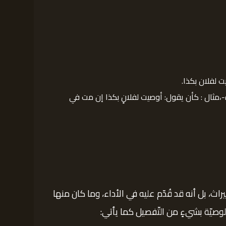
ت لفلان بكذا.
فاة-،مثال : كأن يقول: أوصيت لفلانٍ بكذا إن مت في
ث، بل أنه قد قُدّم عليه في الأداء، وما كان منها
لوصيّة بشيءٍ من التّفصيل كما يأتي: