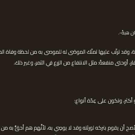
ن هبةً-.
ة، وقد ترتّب عليها تملّك الموصَى له للموصى به من لحظة وفاة المو
عقار، أوحتى منفعةً: مثل الانتفاع من الزرع في الثمر، وغير ذلك.
أكثر، وتكون على عِدّة أنواع:
أصح أن يقوم بتركه لورثته وقد لا يوصِي به، لأنَّهم هم أحقُّ به من غي