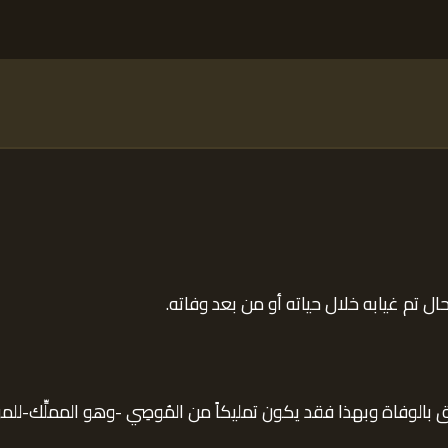
 تم غيابه خلال حياته أو من بعد وفاته.
ق بالوفاة وبهذا فقد يكون تمليكاً من المُوصِي -وهو المملِّك-للم