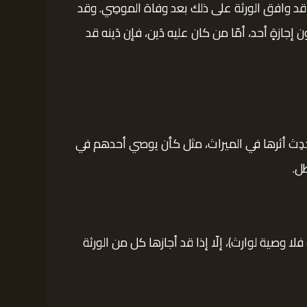
 إن قد وافق الورثة على ذلك بعد وفاة الموصِي. وقد
جازةٍ أحد، أمّا من كان عليه دَين، فإن دَينه قد
تُحدِث أثرها في الميراث، مثل كأن يوصي أحدهم في
طل.
ا وصية لوارث)، إلّا إذا قد أجازها كل من الورثة