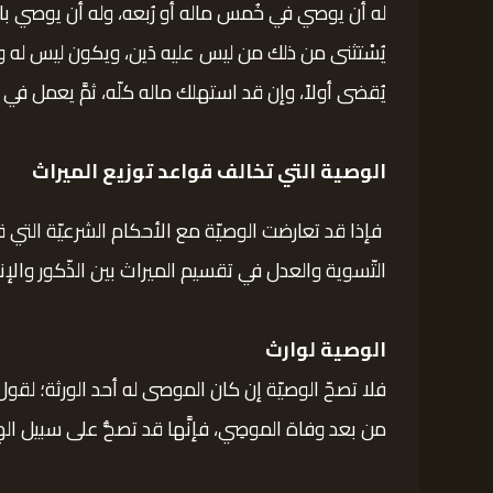
له أن يوصي في خُمس ماله أو رُبعه، وله أن يوصي بالثّ
يُسْتثنى من ذلك من ليس عليه دَين، ويكون ليس له وارث
يُقضى أولاً، وإن قد استهلك ماله كلّه، ثمَّ يعمل في
الوصية التي تخالف قواعد توزيع الميراث
فإذا قد تعارضت الوصيّة مع الأحكام الشرعيّة التي ق
التّسوية والعدل في تقسيم الميراث بين الذّكور والإنا
الوصية لوارث
فلا تصحّ الوصيّة إن كان الموصى له أحد الورثة؛ لقول
من بعد وفاة الموصِي، فإنَّها قد تصحُّ على سبيل الهِب