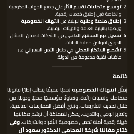
توسيع متطلبات تقييم الأثر
على جميع الجهات الحكومية
والخاصة قبل إطلاق خدمات رقمية.
إطلاق منصة وطنية
للإبلاغ عن
انتهاك الخصوصية
وربطها بالنيابة العامة والهيئات الرقابية.
تفعيل دور المدقق الداخلي
في الشركات لضمان الامتثال
الدوري لقوانين حماية البيانات.
تشجيع الابتكار المحلي
في حلول الأمن السيبراني عبر
حاضنات تقنية مدعومة من الدولة.
خاتمة
يُمثّل
انتهاك الخصوصية
تحديًا عميقًا يتطلّب إطارًا قانونيًا
متكاملًا، وتقنيات رائدة، وتعاونًا مؤسسيًا محليًا ودوليًا. من
خلال تحديث التشريعات، وتبني أفضل الممارسات العالمية،
وتعزيز الوعي والتدريب، يمكن للمملكة أن ترسّخ مكانتها
كبيئة رقمية آمنة تحمي خصوصية الأفراد والشركات.
وفي
ختام مقالنا
شركة المحامي الدكتور سعود آل