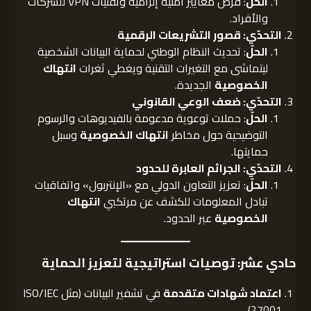
الحلّ
: فرض معايير أمنية إلزامية وتقنيات VPN للشركات
والأفراد.
التحدّي: قصور التشريعات الرقمية
الحلّ
: تحديث النظام الوطني لحماية البيانات الشخصية
ليتماشى مع التغيرات التقنية ويغطي ثغرات
انتهاك
الخصوصية
الجديدة.
التحدّي: ضعف الوعي القانوني
الحلّ
: حملات توعوية مدعومة بالفيديوهات والرسوم
التوضيحية حول مخاطر
انتهاك الخصوصية
وسبل
حمايتها.
التحدّي: الجرائم العابرة للحدود
الحلّ
: تعزيز التعاون الدولي مع «الإنتربول» واتفاقيات
تبادل المعلومات للكشف عن مرتكبي
انتهاك
الخصوصية
عبر الحدود.
حادي عشر: توصيات استراتيجية لتعزيز الحماية
اعتماد شهادات متقدمة
في تشفير البيانات (مثل ISO/IEC
27001).