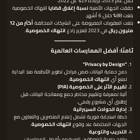
خلال عام 2023، بزيادة 25% عن 2022.
حققت الجهات الأمنية
نسبة إغلاق قضايا
انتهاك الخصوصية
بلغت 88% خلال 6 أشهر.
بلغت العقوبات المفروضة على الشركات المخالفة
أكثر من 12
مليون ريال
في 2023 لتعزيز رادع
انتهاك الخصوصية
.
ثامنًا: أفضل الممارسات العالمية
“Privacy by Design”
دمج حماية البيانات ضمن مراحل تطوير الأنظمة منذ البداية
لمنع أي
انتهاك الخصوصية
.
تقييم الأثر على الخصوصية
(PIA)
آلية لمعرفة وتقييم مخاطر جمع ومعالجة البيانات قبل
إطلاق أي مشروع رقمي.
إدارة الحوادث السيبرانية
خطة استجابة فورية تشمل إعلام المتضررين والتعاون مع
الجهات المختصة عند وقوع
انتهاك الخصوصية
.
التدريب والتوعية
برامج دورية للموظفين لتعريفهم بأفضل الممارسات