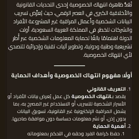
تُعَدُّ ظاهرة انتهاك الخصوصية إحدى التحديات القانونية
والأخلاقية الكبرى في العصر الرقمي، حيث يُعرِّض تسريب
البيانات الشخصية وأعمال المراقبة غير المشروعة الأفراد
والشركات للخطر. في المملكة العربية السعودية، أولت
الدولة اهتمامًا بالغًا لحماية المعلومات الشخصية عبر أُطر
تشريعية وطنية ودولية، وتطوير آليات تقنية وإجرائية للتصدي
لأي انتهاك الخصوصية.
أولًا: مفهوم انتهاك الخصوصية وأهداف الحماية
التعريف القانوني
يقصد بـ
انتهاك الخصوصية
كل عمل يُعرض بيانات الأفراد أو
الأسرار الشخصية للتسريب أو الاستخدام غير المصرح به، بما
يشمل المراقبة الإلكترونية غير القانونية، تسويق البيانات
بدون إذن، أو نشر معلومات حساسة دون موافقة صاحبها.
أهمية الحماية
حفظ كرامة الفرد وحقه في التحكم بمعلوماته