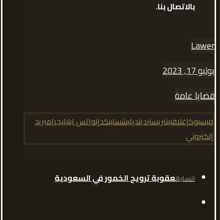
بالاتصال بنا.
Lawer
يوليو 17, 2023
قضايا عامة
فيسبوك
إغلاق
بينتريست
رديت
ديليشس
لينكدإن
واتس اب
تيليجرام
بريد
إلكتروني
عقوبة ترويج الخمور في السعودية
السابق