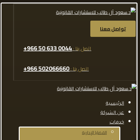
تواصل معنا
0044 633 50 966+
اتصل بنا :
502066660 966+
اتصل بنا :
الرئيسية
عن الشركة
خدمات
القضايا الإدارية