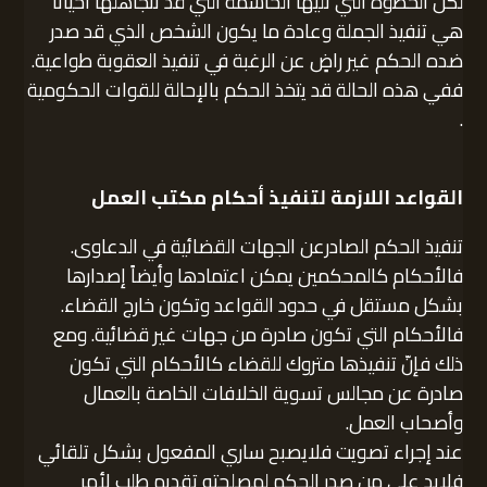
لكن الخطوة التي تليها الحاسمة التي قد نتجاهلها أحياناً
هي تنفيذ الجملة وعادة ما يكون الشخص الذي قد صدر
ضده الحكم غير راضٍ عن الرغبة في تنفيذ العقوبة طواعية.
ففي هذه الحالة قد يتخذ الحكم بالإحالة للقوات الحكومية
.
القواعد اللازمة لتنفيذ أحكام مكتب العمل
تنفيذ الحكم الصادرعن الجهات القضائية في الدعاوى.
فالأحكام كالمحكمين يمكن اعتمادها وأيضاً إصدارها
بشكل مستقل في حدود القواعد وتكون خارج القضاء.
فالأحكام التي تكون صادرة من جهات غير قضائية. ومع
ذلك فإنّ تنفيذها متروك للقضاء كالأحكام التي تكون
صادرة عن مجالس تسوية الخلافات الخاصة بالعمال
وأصحاب العمل.
عند إجراء تصويت فلايصبح ساري المفعول بشكل تلقائي
فلابد على من صدر الحكم لمصلحته تقديم طلب لأمر