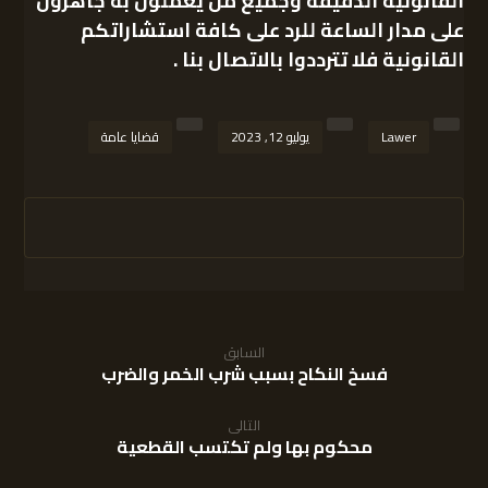
القانونية
الدقيقة وجميع من يعملون به جاهزون
على مدار الساعة للرد على كافة استشاراتكم
القانونية فلا تترددوا بالاتصال بنا .
Lawer
يوليو 12, 2023
قضايا عامة
السابق
فسخ النكاح بسبب شرب الخمر والضرب
التالى
محكوم بها ولم تكتسب القطعية