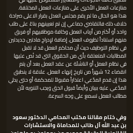
منازعات العمل الأخرى على منازعات العمل المختلفة.
هذا هو الحال ما لم يقم مجلس العدل بقرار الاعلى صراحة
خلاف ذلك فالتقاضي جماعي إن تم تعيينهم بناءً على طلب
واحد أو أكثر من أرباب العمل وكافة موظفيهم أو فريق
منهم استناداً لظروف العمل. إضافة لإدراج مادتين جديدتين
في نظام التوظيف حيث أن محاكم العمل قد لا تقبل
المطالبات المتعلقة بأي من الحقوق التي قد نُص عليها
في نظام العمل أو الناشئة عن عقد العمل بعد أن يتم
انقضاء 12 شهراً من تاريخ إنهاء العمل. علاقة لا ينطبق
هذا إن قدم المدّعي اعتذاراً مقبولاً للمحكمة أو حتى يدلي
المدّعي عليه ببيان وأيضاً قبول الحق ويجب التنويه لأن
مطالب العمل تسمع على وجه السرعة.
وفي ختام مقالنا
مكتب المحامي الدكتور سعود
بن عبد الله آل طالب للمحاماة والاستشارات