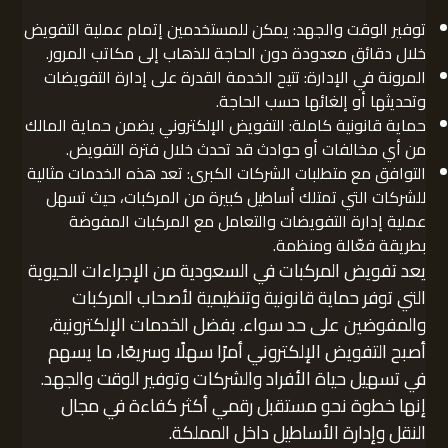
توفير الوقت والجهد: يمكن للمستخدمين إتمام عملية التفويض
خلال دقائق معدودة دون الحاجة للذهاب إلى مكاتب المرور.
المرونة في الإدارة: تتيح الخدمة القدرة على إدارة التفويضات
وتحديثها أو إلغائها حسب الحاجة.
حماية قانونية كاملة: التفويض الإلكتروني يضمن حماية المالك
من أي مخالفات أو حوادث قد تحدث خلال فترة التفويض.
التوافق مع متطلبات الشركات الكبرى: تعد هذه الخدمات مثالية
للشركات التي تمتلك أساطيل كبيرة من المركبات، حيث تسهل
عملية إدارة التفويضات والتعامل مع المركبات المفوضة
بطريقة فعّالة ومنظمة.
يعد تفويض المركبات في السعودية من الإجراءات الحيوية
التي توفر حماية قانونية وتنظيمية لأصحاب المركبات
والمفوضين على حد سواء. بفضل الخدمات الإلكترونية،
أصبح التفويض الإلكتروني أمرًا سهلًا وسريعًا، ما يسهم
في تسهيل حياة الأفراد والشركات وتوفير الوقت والجهد.
إنها خطوة نحو مستقبل رقمي أكثر كفاءة في مجال
النقل وإدارة الأساطيل داخل المملكة.