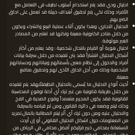
احتيال ودي فقد يتم استخدام أسلوب لطيف في التعامل مع
الأفراد وذلك لكي يتم تحقيق أهداف خبيثة قد تعمل على احاق
الضرر بهم.
الاحتيال التجاري: وهذا يكون أثناء عملية البيع والشراء ويكون
من خلال متاجر الكترونية معينة ولكنها قد تعتبر من المصادر
الغير موثوقة.
احتيال هوية أو القيام بانتحال شخصية : وقد يعتبر من أكثر
أشكال الاحتيال انتشاراً فقد يتن تنفيذه من خلال سرقة بيانات
أفراد والدخول إلى نظام معين بأسمائهم وبياناتهم وحساباتهم
الشخصية وذلك من أجل الحاق الأذى لهم وتحقيق منافع
معينة.
أخبث أنواع الاحتيال ما يُسمى بالاحتيال النظيفلأنهقد يتم تنفيذه
من خلال طريقة قانونية من غير ترك أي أدلة لوقوع المحاسبة
القانونية فقد يكون المجرم متعمداً وقوع الضحية في الفخ
وذلك ليتم وضعه في دائرة القانون ومن ثم قيامه بالسرقة
والاحتيال عليه ومن دون ترك أي أثر ليتم المطالبة بالمال.لمزيد
من المعلومات حول اشكال الاحتيال القانوني أو إن أردت
الاستعانة بمحامي خبير فإليكم أفضل محامي في الرياض من
مكتب المحامي الدكتور سعود بن عبد الله آل طالب فهو مكتب