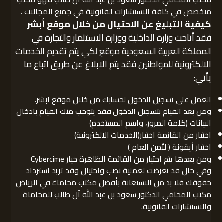
متخصص في كافة الاستشارات القانونية في جميع المجالات .
كيفية التبليغ عن الاحتيال من خلال موقع أبشر
فقد أتاحت وزارة الداخلية ووزارة الاستثمار والتجارة في
المملكة العربية السعودية موقع لكي يتم تقديم الخدمات
الالكترونية للمواطنين فقد يتم الابلاغ عن طريق اتباع ما
يأتي:
العمل على تسجيل الدخول لحسابك من خلال موقع ابشر.
ومن بعد القيام بتسجيل الدخول فقد يتوجب منك القيام بادخال
البيانات (كلمة المرور، واسم المستخدم)
اختيار من القائمة اختيار(الخدمات الالكترونية)
اختيار أيقونة (الأمن العام )
ومن بعدها يتم اختيار من القائمة الظاهرة خيار Cybercime
وفي حال قد تعرضت لعملية نصب واحتيال وقد تريد استرداد
حقوقك فلا بد من الاستعانة بأفضل مكتب محاماة في الرياض
مكتب المحامي الدكتور سعود بن عبد الله آل طالب للمحاماة
والاستشارات القانونية.