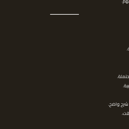
هم.
.
تملة.
ة.
 شرح واضح.
قت.