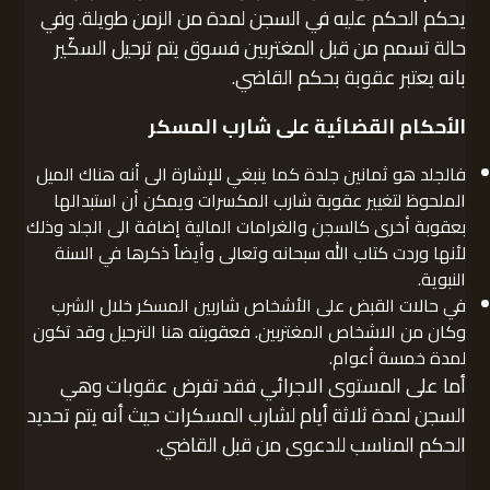
يحكم الحكم عليه في السجن لمدة من الزمن طويلة. وفي
حالة تسمم من قبل المغتربين فسوق يتم ترحيل السكّير
بانه يعتبر عقوبة بحكم القاضي.
الأحكام القضائية على شارب المسكر
فالجلد هو ثمانين جلدة كما ينبغي للإشارة الى أنه هناك الميل
الملحوظ لتغيير عقوبة شارب المكسرات ويمكن أن استبدالها
بعقوبة أخرى كالسجن والغرامات المالية إضافة الى الجلد وذلك
لأنها وردت كتاب الله سبحانه وتعالى وأيضاً ذكرها في السنة
النبوية.
في حالات القبض على الأشخاص شاربين المسكر خلال الشرب
وكان من الاشخاص المغتربين. فعقوبته هنا الترحيل وقد تكون
لمدة خمسة أعوام.
أما على المستوى الاجرائي فقد تفرض عقوبات وهي
السجن لمدة ثلاثة أيام لشارب المسكرات حيث أنه يتم تحديد
الحكم المناسب للدعوى من قبل القاضي.