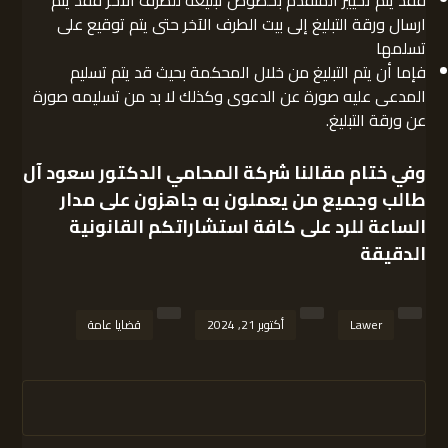
فقد يتم تخيير المتقدم بخصوص تبليغه للطرف الآخر فقد يتم
ارسال ورقة التبليغ إلى بيت الطرف الآخر حتى يتم توقيع على
تسلمها
فإما أن يتم التبليغ من خلال المحكمة بحيث قد يتم تسليم
المدعى عليه صورة عن الدعوى وكذلك لا بد من تسليمه صورة
عن ورقة التبليغ.
وفي ختام مقالنا
شركة المحامي الدكتور سعود آل
طالب
وجميع من يعملون به جاهزون على مدار
الساعة للرد على كافة استشاراتكم القانونية
الدقيقة
Lawer
أكتوبر 21, 2024
قضايا عامة