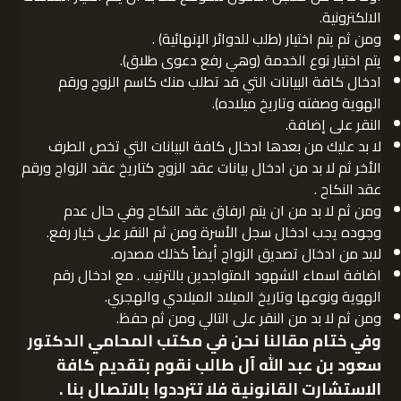
الالكترونية.
ومن ثم يتم اختيار (طلب للدوائر الإنهائية) .
يتم اختيار نوع الخدمة (وهي رفع دعوى طلاق).
ادخال كافة البيانات التي قد تطلب منك كاسم الزوج ورقم
الهوية وصفته وتاريخ ميلاده).
النقر على إضافة.
لا بد عليك من بعدها ادخال كافة البيانات التي تخص الطرف
الأخر ثم لا بد من ادخال بيانات عقد الزوج كتاريخ عقد الزواج ورقم
عقد النكاح .
ومن ثم لا بد من ان يتم ارفاق عقد النكاح وفي حال عدم
وجوده يجب ادخال سجل الأسرة ومن ثم النقر على خيار رفع.
لابد من ادخال تصديق الزواج أيضاً كذلك مصدره.
اضافة اسماء الشهود المتواجدين بالترتيب . مع ادخال رقم
الهوية ونوعها وتاريخ الميلاد الميلادي والهجري.
ومن ثم لا بد من النقر على التالي ومن ثم حفظ.
وفي ختام مقالنا نحن في
مكتب المحامي الدكتور
سعود بن عبد الله آل طالب
نقوم بتقديم كافة
الاستشارت القانونية فلا تترددوا بالاتصال بنا .