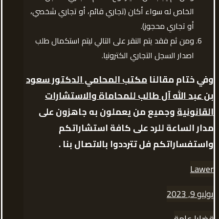
الخاص له سواء أكان (تجاري قائم، أو تجاري شخصي،
أو تجاري محجوز).
ومن ثم فقد يتم النقر على التالي ليتم استكمال طلب
اصدار السجل التجاري الكترونيا.
وفي ختام مقالنا
مكتب المحامي الدكتور سعود
بن عبد الله آل طالب للمحاماة والاستشارات
القانونية
وجميع من يعملون به جاهزون على
مدار الساعة للرد على كافة استشاراتكم
واستفساراتكم فل تترددوا بالاتصال بنا .
Lawer
يوليو 9, 2023
قضايا عامة