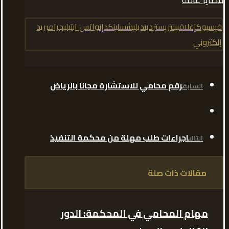
فيسبوك
إغلاق
بينتريست
رديت
ديليشس
لينكدإن
واتس اب
تيليجرام
بريد
إلكتروني
رقم محامي للاستشارة مجانا بالرياض
السابق
اجراءات طلب مهلة من محكمة التنفيذ
التالى
مقالات ذات صلة
مهام المحامي في المحكمة: الدور