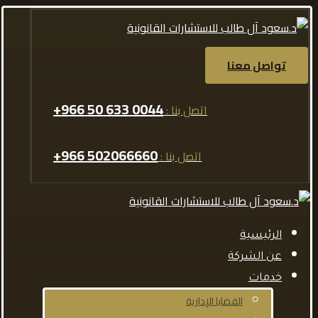
تواصل معنا
0044 633 50 966+
اتصل بنا :
502066660 966+
اتصل بنا :
الرئيسية
عن الشركة
خدمات
القضايا الإدارية