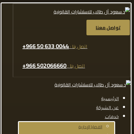
تواصل معنا
0044 633 50 966+
اتصل بنا :
502066660 966+
اتصل بنا :
الرئيسية
عن الشركة
خدمات
القضايا الإدارية