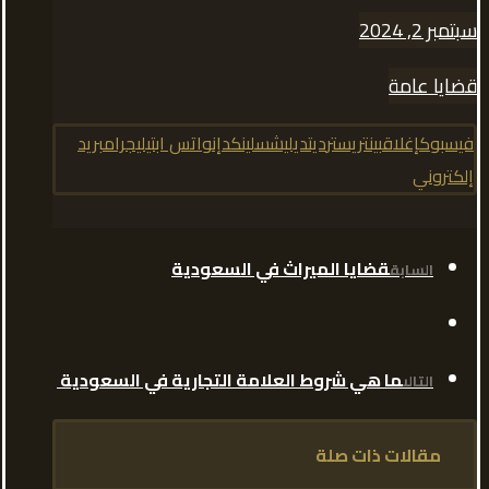
سبتمبر 2, 2024
قضايا عامة
فيسبوك
إغلاق
بينتريست
رديت
ديليشس
لينكدإن
واتس اب
تيليجرام
بريد
إلكتروني
قضايا الميراث في السعودية
السابق
ما هي شروط العلامة التجارية في السعودية
التالى
مقالات ذات صلة