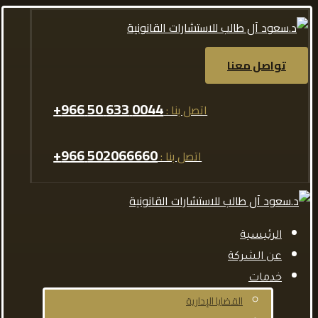
تواصل معنا
0044 633 50 966+
اتصل بنا :
502066660 966+
اتصل بنا :
الرئيسية
عن الشركة
خدمات
القضايا الإدارية