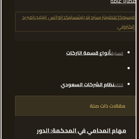
قضايا عامة
فيسبوك
إغلاق
بينتريست
رديت
ديليشس
لينكدإن
واتس اب
تيليجرام
بريد
إلكتروني
أنواع قسمة التركات
السابق
نظام الشركات السعودي
التالى
مقالات ذات صلة
مهام المحامي في المحكمة: الدور