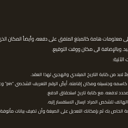
لى معلومات هامة كالمبلغ المتفق على دفعه، وأيضاً المكان الذ
 وبالإضافة الى مكان ووقت التوقيع.
الآتية:
لابد من كتابة التاريخ الميلادي والهجري لهذا العقد.
سمه وجنسيته ومكان إقامته. أيضً الرقم التعريف الشخصي “pin” وعنوان.
لمحدد لدفعه. مع كتابة تاريخ استحقاق الدفع.
 الهاتف للشخص المراد ارسال الاستفسار إليه.
 الخاص بك ثم بإمكانك التعديل على الصيغة وأن تضيف بيانات مألوفة 