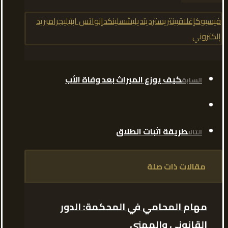
فيسبوك
إغلاق
بينتريست
رديت
ديليشس
لينكدإن
واتس اب
تيليجرام
بريد
إلكتروني
كيف يوزع الميراث بعد وفاة الأب
السابق
طريقة اثبات الطلاق
التالى
مقالات ذات صلة
مهام المحامي في المحكمة: الدور
القانوني والمهني