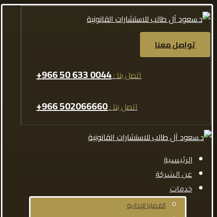
تواصل معنا
0044 633 50 966+
اتصل بنا :
502066660 966+
اتصل بنا :
الرئيسية
عن الشركة
خدمات
القضايا الإدارية