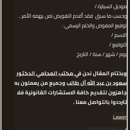
موديل السيارة /
وحسب ما سبق فقد أقدم التفويض لمن يهمه الأمر ..
توقيع المفوض والختم الرسمي :
الاسم /
التوقيع /
يوم / شهر / سنة / التاريخ
وبختام المقال نحن في
مكتب المحامي الدكتور
سعود بن عبد الله آل طالب
وجميع من يعملون به
جاهزون لتقديم كافة الاستشارات القانونية فلا
تترددوا بالتواصل معنا .
Lawer