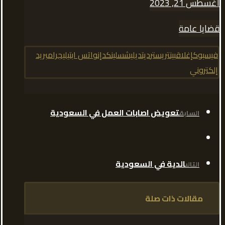
أغسطس 21, 2023
قضايا عامة
فيسبوك
إغلاق
بينتريست
رديت
ديليشس
لينكدإن
واتس اب
تيليجرام
بريد
إلكتروني
تعويض اصابات العمل في السعودية
السابق
الدية في السعودية
التالى
مقالات ذات صلة