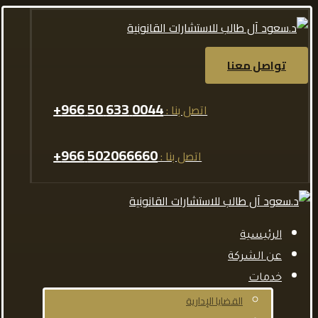
تواصل معنا
0044 633 50 966+
اتصل بنا :
502066660 966+
اتصل بنا :
الرئيسية
عن الشركة
خدمات
القضايا الإدارية