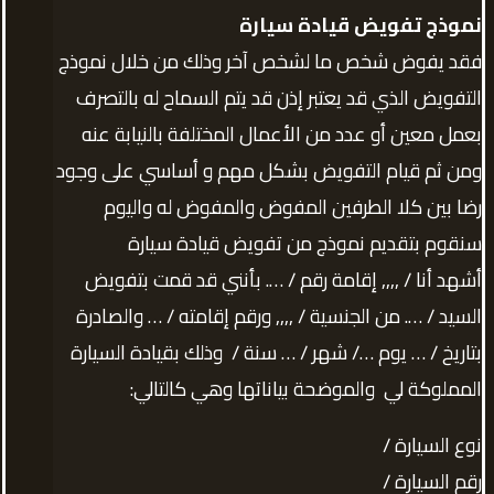
نموذج تفويض قيادة سيارة
فقد يفوض شخص ما لشخص آخر وذلك من خلال نموذج
التفويض الذي قد يعتبر إذن قد يتم السماح له بالتصرف
بعمل معين أو عدد من الأعمال المختلفة بالنيابة عنه
ومن ثم قيام التفويض بشكل مهم و أساسي على وجود
رضا بين كلا الطرفين المفوض والمفوض له واليوم
سنقوم بتقديم نموذج من تفويض قيادة سيارة
أشهد أنا / ,,,, إقامة رقم / …. بأنني قد قمت بتفويض
السيد / …. من الجنسية / ,,,, ورقم إقامته / … والصادرة
بتاريخ / … يوم …/ شهر / … سنة / وذلك بقيادة السيارة
المملوكة لي والموضحة بياناتها وهي كالتالي:
نوع السيارة /
رقم السيارة /