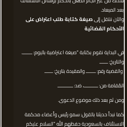
فلذلك من غير الجائز الطعن بالحكم بوسائل الاستئناف
بعد الميعاد.
والآن ننتقل إلى
صيغة كتابة طلب اعتراض على
الأحكام القضائية
في البداية نقوم بكتابة “صيغة اعتراضية باليوم: ـــــــ.
والتاريخ: ــــــ
والقضية رقم: ـــــــ والمقيدة بتاريخ: ــــــ
المُقامة من: ــــــــــ، ضد: ـــــــــــ
ومن ثم بعد ذلك موضوع الدعوى.
كما نبدأ حديثنا بالقول: سمو رئيس وأعضاء محكمة
الاستئناف بالسعودية حفظهم الله “السلام عليكم