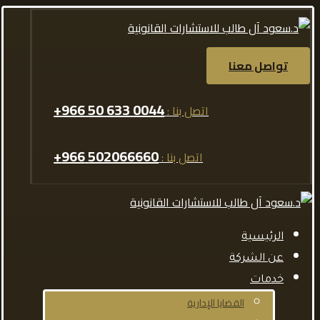
تواصل معنا
0044 633 50 966+
اتصل بنا :
502066660 966+
اتصل بنا :
الرئيسية
عن الشركة
خدمات
القضايا الإدارية