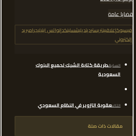
قضايا عامة
فيسبوك
إغلاق
بينتريست
رديت
ديليشس
لينكدإن
واتس اب
تيليجرام
بريد
إلكتروني
طريقة كتابة الشيك لجميع البنوك
السابق
السعودية
عقوبة التزوير في النظام السعودي
التالى
مقالات ذات صلة