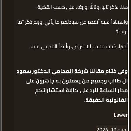
هنا، نذكر ثانيا، وثالثًا، وربعًا، على حسب القضية.
واستناداً عليه أتقدم من سيادتكم ما يأتي، ويتم ذكر “ما
نريده”.
أخيرًا، كتابة مقدم الاعتراض، وأيضاً المدعى عليه.
وفي ختام مقالنا
شركة المحامي الدكتور سعود
آل طالب
وجميع من يعملون به جاهزون على
مدار الساعة للرد على كافة استشاراتكم
القانونية الدقيقة.
Lawer
يونيو 19, 2024