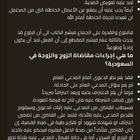
لابد عليه تعويض الضحية.
أيضاً يجب عليه أن يمتنع عن الأعمال الخاطئة التي من المحتمل
ان تعيده للحياة الخاطئة أمام الله
فالبلوغ والقدرة على الجماع فيشير الكتاب الى أن البلوغ قد
يحدث بالثالثة عشر فيشير المقطع إلى أن الفعل لابد أن يكون
إرادياً وطوعياً.
ما هي إجراءات مقاضاة الزوج والزوجة في
السعودية؟
فقد يتم نظر الدعوى أمام المدعي العام.
ثم يتم سؤال المدعي العام على الحادثة.
فإما أن يتم الاعتراف بذنبه ويعد اعترافاً صريحاً.
فإن قبضت الشرطة عليه فلن تتاح له فرصة للعودة.
فسيطلب القاضي من المدعى عليه إثبات الدعوى وسيقوم
بتقديم المدعى عليه بالأدلة. فلابد على القاضي من تضمين
اعتراف او شهادة شهود أو تقارير طبية في ضبط القضية. إن
كان القاضي متأكداً من صحة الدليل فيقرره فيحكم عليه بالجلد
أو الرجم أو السجن. أما في حالة إهمال المدعى عليه بثلاثة نذور