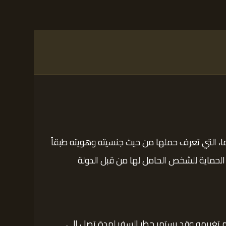
ا، التي تعرف حملها من حيث جنسيته وهويته طبقاً
 الحماية للشخص الحامل لها من قبل الدولة
عودي. إذا سافر شخص دون وثائق، يتم تغريمه وقد يستمر حظر السفر لمدة تصل إلى