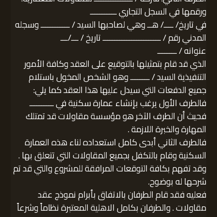
ورقمها في السجل التجاري ـــــــــــ
في تاريخ/ ــــ/ هــ وهي لصاحبها السيد / ــــــــــــ وسجله
المدني رقم / ــــــــــــــــــــــــ تاريخ / ـــ/ـــ
عنوانه / ــــــــ
الذي قد قام بتمثيلها بالتوقيع على العقد وكافة الأمور
التنفيذية السيد / ــــــــ وهو الشخص المخول باستلام
جميع الدفعات التي سيدل عليها هذا العقد كما يلي:
فالطرف الأول يرغب بإنشاء عمارة سكنية في ــــــــــ
فحيث أن الطرف الآخر هو مؤسسة مقاولات قد تمتلك
المهارة والخبرة اللازمة .
فالطرف الثاني أبدى كامل استعداده لناء هذه العمارة
السكنية وقام بالتكفل بجميع المقاولات التي تتعلق بها .
وقد تفهم بكافة التوقعات المرافقة للمشروع والتي قد تم
شرحها له بوضوح.
فعليه فقد قام الطرفان بالاتفاق بأبرام نموذج عقد
مقاولات . والطرفان بكامل الاهلية المعتبرة نظاماً وشرعاً