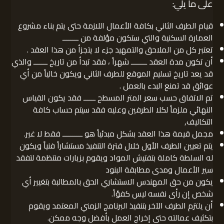
على ما يلي:
قيام الطرف الثاني بكافة الأعمال اللازمة حتى يتم بناء مشروع
العمارة السكنية والتي ستكون مؤلفة من ــــــــ
تعتبر كل من الملاحق والتمهيد جزء لا يتجزأ من هذا العقد .
أن تكون مدة العقد ــــــــ شهراً ، فقد تبدأ من تاريخ ـــــــ والذي
قد يعد تاريخ تسليم الموقع للطرف الثاني ويكون خالياً من أي
عوائق قد تمنع البدء بالعمل .
تم الاتفاق حسب سعر المتر المسطح ــــــ فقد يكون القياس
النهائي ملزماً لكلا الطرفين وعليه فقد سيتم حساب كافة
التكاليف,
مجمل قيمة هذا العقد بشكل مبدئياً هو ــــــــــ فقط لا غير.
يتم تعيين الطرف الأول خلال فترة التنفيذ مستشاراً فنياً ويكون
له السلطة كاملة بتفتيش المواد ويقوم بزيارات منتظمة لتفقد
سير الأعمال ومدى مطابقة البنود
يكون من حق المهندس الاستشاري الحق بالمطالبة بتغيير أي
شخص إن رأى نفسه ليس كفؤاً.
أن يلتزم الطرف الآخر بتنفيذ البرنامج الزمني المعتمد ويقوم
بتكثيف عمالته حتى إخراج العمل بأفضل وجه ممكن.