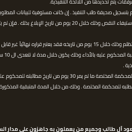
فقات يتم تحديدها من اللائحة التنفيذية.
م بتسجيل صحيفة طلب التنفيذ . إن كانت مستوفية للبيانات المطلوبة 
إن كان هناك نقص بالبيانات فلا بد على طالب القيد استيفاء النقص وذل
ه نهائياَ غير قابل للاعتراض.
فلا بد 
ية .
فلا يكون من حق طالب التنفيذ بتقدم بطلب التنفيذ للمحكمة المختصة ما
به للمحكمة المختصة . وذلك من خلال المدة المتبقية المذكورة با
ود آل طالب وجميع من يعملون به جاهزون على مدار السا