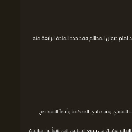
 امام ديوان المظالم فقد حدد المادة الرابعة منه
لب التنفيذي وقيده لدى المحكمة وأيضاً التنفيذ ضج
يها النظام وكذلك في جميع الدعاوي التي تنشأ عن منازعات