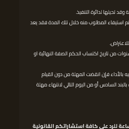
وقد تحيلها لدائرة التنفيذ.
ك خلال 20 يوم من تاريخ الإبلاغ بذلك . فإن لم يتم استيفاء المطلوب منه خلال تلك المدة فقد يعد
على صاحب التنفيذ قبل رفع طلب التنفيذ ،مطالبة المحكوم عليه بالأداء وذلك يكون خلال مدة لا تتعدى ال 10 سنوات من تاريخ اكتساب الحكم الصفة النهائية او
 لم يمر 30 يوم من تاريخ مطالبته للمحكوم عليه بالأداء فإن انقضت المهلة من دون القيام
لبند السادس أو من اليوم التالي لانتهاء مهلة
عة للرد على كافة استشاراتكم القانونية