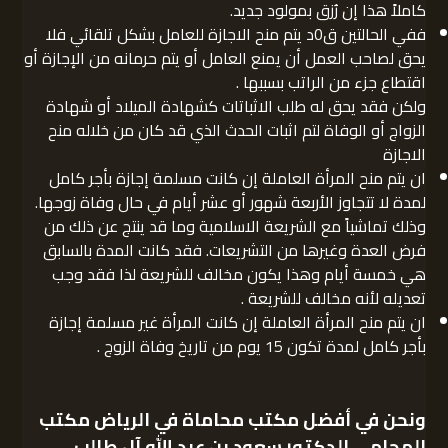
كاملاً هذا إن رُزق بمولود جديد.
ففي الحالتين ق0د يتم منح الاجازة للعامل بشكل تلقائي فلا
يحق لصاحب العمل أن يمنع العامل أو يتم حرمانه من الإجازة أو
اقتطاع جزء من الراتب بسببها .
ولكن فقد يحق له طلب الاثباتات كشهادة الميلاد أو شهادة
الزواج أو الوفاة لتم اثبات الحدث الذي قد كان من خلاله منح
الاجازة
ان يتم منح المرأة العاملة إن كانت مسلمة إجازة بأجر كامل
لمدة لا تتجاوز الأربعة شهور أو عشر أيام في حال وفاة زوجها.
وذلك تماشياً مع الشريعة الاسلامية وما قد ينتج عن ذلك من
فرض العدة وغيرها من التشريعات. فقد كانت المدة بالسابق
هي خمسة أيام وهذا يكون مخالف للشريعة لذا فقد وجب
تعديله لأنه مخالف للشريعة .
ان يتم منح المرأة العاملة إن كانت المرأة غير مسلمة إجازة
بأجر كامل لمدة تكون 15 يوم من تاريخ وفاة الزوج .
ونحن في أفضل مكتب محاماة في الرياض
مكتب
المحامي الدكتور سعود بن عبد الله آل طالب