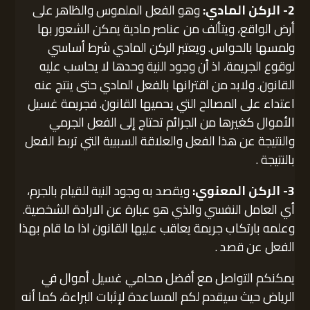
2- الركن المادي:
وهو الفعل الملموس والظاهر على
أرض الواقع، ويتألف من عناصر مادية يمكن الشعور بها
ولمسها بالحواس. ويعتبر الركن المادي شرط أساسي
لوقوع الجريمة، اذ أن وجود النية وحدها لا يحاسب عليه
القانون. ولابد من اقترانها بالفعل المادي حتى ينتج عنه
اعتداء على المصالح التي يحميها القانون. فجريمة غسيل
الأموال كغيرها من الجرائم تحتاج إلى الفعل الجرمي
والنتيجة عن هذا الفعل والعلاقة السببية التي تربط الفعل
بالنتيجة .
3- الركن المعنوي:
ويقصد به وجود النية للقيام بالجرم،
أي العامل النفسي والذي هو عبارة عن الارادة الشخصية.
وعلمه بارتكاب جريمة يعاقب عليها القانون اذا ما قام بهذا
الفعل عن قصد .
يمكنكم التواصل مع أفضل محامي غسيل أموال في
الرياض حيث سيقدم لكم المساعدة لإثبات البراءة، كما أنه