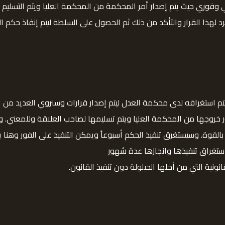
امي وفوري حيث يتم إصدار أمر المحكمة من المحكمة العليا ويتم التسلي
د لهذا القرار والتأكد من ذلك ثم الحصول على السلطة ليتم إنفاذ حكم 
تم استغراقه لدى محكمة العدل ليتم إصدار قرارات وسنروي العديد من ا
ور خروجها من المحكمة العليا ويتم تسليمها لصاحب العلاقة وللمعني. 
لقوة. وسيستغرق تنفيذ الحكم أسبوعاً ويمكن التنفيذ على الفور وهنا يكو
استغراق تنفيذها وانجازها عدة شهور
انونية التي من أجلها الحيلولة دون تنفيذ القانون.