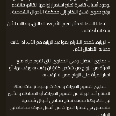
لوجود أسباب قاهرة تمنع استمرار زواجها القائم، فتتقدم
برفع دعوى فسخ النكاح إلى محكمة الأحوال الشخصية .
– قضايا الحضانة: كأن تتزوج الأم بعد الطلاق، ويطالب الأبن
بحضانة أطفاله .
– الزيارة: كعدم الالتزام بمواعيد الزيارة مع الأب، اذا كانت
حضانة الأطفال للأم .
– دعاوى العضل: وهي الدعاوى التي تقوم جراء منع
المرأة من الزواج من شخص كفؤ ان رغبت به ورغب بها، أو
اجبار المرأة على الزواج ممن لا ترغب به .
– دعاوى تقسيم الميراث والتركات بوجود نزاعات: وذلك
لامتناع أحد الورثة عن تقسيم الميراث، أو المماطلة والتأخير
في ذلك. وهنا سوف تحتاج محامي أحوال شخصية
متخصص في قضايا الميراث من أفضل شركة محاماة في
الرياض .