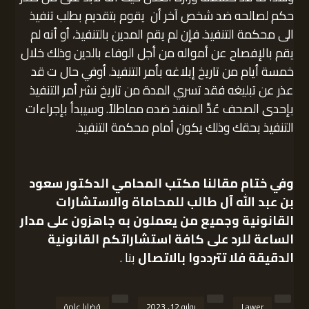
حكم لصالحه ضد شخص آخر أن يقوم بتقديم بطلب تنفيذ
الى محكمة التنفيذ. فإن لم يقم المدين بالتنفيذ، أو أنه لم
يقم بالإفصاح عن أمواله من أجل الوفاء بالدين وذلك خلال
خمسة أيام من تاريخ إبلاغه بأمر التنفيذ. أوفي حال ت قد
عذر عن تبليغه فقد تسري المدة من تاريخ نشر أمر التنفيذ
بإحدى الصحف عُدَّ المنفذ ضده مماطلاً. وسيبدأ بإجراءات
التنفيذ بحقك وذلك يكون أمام محكمة التنفيذ.
وفي ختام مقالنا
مكتب المحامي الدكتور سعود
بن عبد الله آل طالب للمحاماة والاستشارات
القانونية
وجميع من يعملون به جاهزون على مدار
الساعة للرد على كافة استشاراتكم القانونية
الدقيقة فلا تترددوا بالاتصال
بنا .
Lawer
يوليو 12, 2023
قضايا عامة