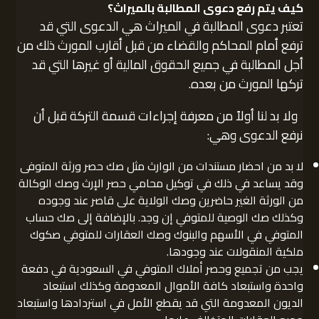
كيف يتم رفع دعوى المطالبة بالميراث؟
تعتبر دعوى المطالبة في الميراث هي الدعوى التي قد
ترفع أمام المحاكم والقضاء من قبل أقارب المورث ذلك من
أجل المطالبة في جميع الحقوق المالية أو غيرها التي قد
تركها المورث من بعده.
ولا بد لنا أولاً من معرفة إجراءات قسمة التركة قبل أن
نرفع الدعوى وهي:
لا بد من احضار مستندات من الوارث مثل صك حصر ورثة المتوفى
وقد يساعد في ذلك في توكيل محامي حصر الإرث وصك الوكالة
من الورثة الغير حاضرين وصك الولاية على قاصر عند وجوده
وكذلك صك الوصية للمتوفي إن وجد. بالإضافة إلى صك حساب
المتوفي في الأسهم والبنوك وصك العقارات للمتوفي صكوك
ملكية المنقولات عند وجودها.
يجب من تجميع وحصر أملاك المتوفي في السعودية في دفعة
واحدة واستبعاد كافة الأموال المعدومة وكذلك استبعاد
الديون المعدومة التي قد يقطع الأمل في استردادها واستبعاد