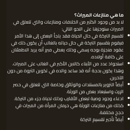
ما هي منازعات الميراث؟
لا بد من وجود الكثير من الخلافات ومنازعات والتي تتعلق في
الميراث سنوجزها على النحو التالي:
تقسيم التركة في حال الحياة فقد يلجأ البعض إلى هذا الأمر
فيقوم بتقسيم التركة في حال حياته بالغالب أن يكون ذلك في
عقود منجزة بوجه رسمي وذلك يعطي مبرر أنه يريد الاطمئنان
على كافة أولاده.
استحواذ عدد من الأبناء كالابن الأكبر في الغالب على الميراث.
وهذا يكون بحجة أنه قد ساعد والده في تكوين الثروة من دون
الآخرين.
أيضاً التزوير بالمستندات والوثائق وخاصة التي تتعلق في حصر
الإرث واستبعاد بعض من الورثة.
ادعاء وجود وصية لبعض الأقارب وذلك لحياة جزء من التركة.
كذلك من منازعات الورثة هي حرمان المرأة من الميراث في
حجج مختلفة.
أيضاً تأخير تقسيم التركة