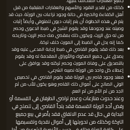
جميع العقارات المتخالف عليها.
كذلك من تقدير النقود والأسهم والعقارات المتبقية من قبل
أهل الكفاءة والخبرة في حالة وجود نزاعات بين الورثة. حيث قد
يتم في هذه الخطوة أن يتم إثبات ديون للمتوفي وأيضاً إثبات
وصيته عند وجودها وقد يقوم الشيخ في ضبط الدعوى وحصر
من له حق الإرث. ويكون ذلك بمقضي صك حصر الإرث وتاريخه
كما إنه يدل في الضبط إلى المورث خلف تركة.
بعد ذلك فقد يقوم القاضي في ضبط إجابة المدعى عليه وقد
يصدق على جميع الصكوك والأوراق المقدمة له وقد يقوم
بالتصديق على وفاة المورث وحصر تركته وقد يوافق على
إعطاء كل واحد من الورثة نصيبه الشرعي.
فعند وجود قاصر بين الورثة فقد يقوم القاضي في تخصيص
الولي الصالح على أموال ذلك القاصر وهو يكون للأب من ثم
الجد من ثم الأم من ثم العم.
وعند حدوث منازعات وعدم تراضي الطرفان في القسمة أو
رفض أحد الورثة القسمة فقد يلجأ القاضي إلى للصلح في
البداية في حال قد عدم الاتفاق فقد يأمر في بيع جميع
التركة وكذلك من تحويلها إلى أموال نقدية وتقسيمها
على كافة الورثة وذلك في حسب الأنصبة الشرعية من أجل