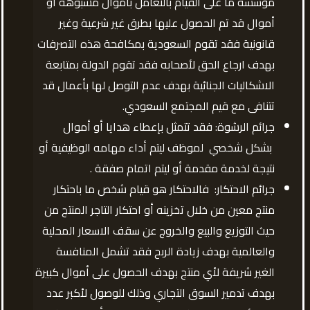
مؤسسة ما على القيام بالتعامل بأموال مشبوهة أو
أموال قد تم الحصول عليها بطرق غير شرعية وغير
قانونية فقد تقوم السعودية بمكافحة هذه التصرفات
بهدف ارجاع الحق لأصحابه فقد تقوم الدولة بمتابعة
الاشكاليات الجنائية بهدف عدم التوصل لها بأعمال قد
تتنافى مع قيم المجتمع السعودي.
جرائم الرشوة: فقد تتمثل بإعطاء هدايا أو أموال
بشكل شخصي لموظف ليتم أداء مهامه الوظيفية أو
نتيجة لخدمة مقدمة أو ليتم اتمام صفقة .
جرائم الاحتكار: فالاحتكار هو قيام شخص ما باحتكار
منتج معين من خلال تخزينه أو احتكار التاجر المنتج من
حيث التوزيع والبيع والخروج عن سقف الاسعار المحلية
والعالمية بهدف زيادة الربح فقد تشمل المنافسة
الغير شريفة لأي منتج بهدف الحصول على أموال كبيرة
بهدف تدمير السوق التجاري وذلك للوصول لأكبر عدد