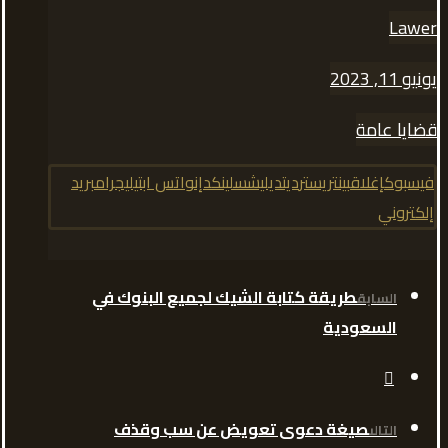
Lawer
يونيو 11, 2023
قضايا عامة
فيسبوك
إغلاق
بينتريست
رديت
ديليشس
لينكدإن
واتس اب
تيليجرام
بريد
إلكتروني
طريقة كتابة الشيك لجميع البنوك في
السابق
السعودية
صيغة دعوى تعويض عن سب وقذف
التالى