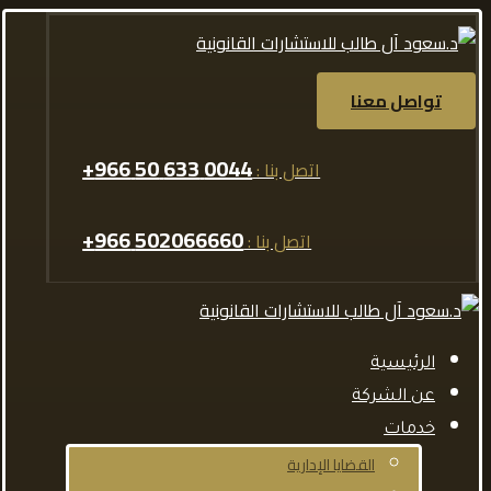
تواصل معنا
0044 633 50 966+
اتصل بنا :
502066660 966+
اتصل بنا :
الرئيسية
عن الشركة
خدمات
القضايا الإدارية