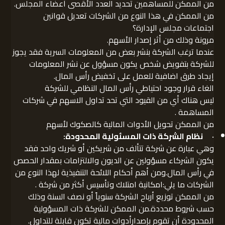
من الممكن للمساهمين تحديد العدد الأقصى أعضاء المجلس.
من الممكن في هذا النوع من الشركات تعديل قوانين
اجتماعات مجلس الإدارة؟
مرونة وذلك من أثر إصدار الأسهم.
عندما ترغب الشركة بنشر بعض من المعلومات السرية فقد يجوز
للشركة بتفويض شخص يكون مسؤول عن نشر المعلومات
إيجاد طرق اضافية للعمل على تخفيض رأس المال.
الغاء قرار وجود احتياطي رأس المال النظامي للشركة
ليس هناك أي من القيود التي تحد تداول الاسهم في شركات
المساهمة .
من الممكن تحويل الأدوات المالية كالصكوك لأسهم
·
نظام الشركة ذات المسئولية المحدودة:
وهي عبارة عن شركة تتألف من شريكين أو شريك واحد فقد
يكون الشركاء مسؤولين عن الديون والالتزامات بمقدار الحصص
في رأس المال.ومن أهم أحكام اللائحة التنفيذية لهذا النوع من
الشركات ما يلي:امكانية امتلاك وتأسيس أكثر من شركة .
من الممكن توزيع أرباح الشركة سنوياً أو نصف السنة وذلك
حسب شروط محددة.من الممكن للشركة ذات المسؤولية
المحدودة أن تقوم بإصدارأدوات مالية تكون قابلة للتداول.