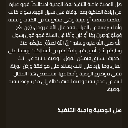
هل الوصية واجبة التنفيذ لفظ الوصية اصطلاحاً: فهو عبارة
عن زيادة الملكية بعد الوفاة على سبيل الهبة، سواء كانت
الملكية منفعة أو عينية وهي مشروعة في الكتاب والسنة.
وأما شرعيته في القرآن، فقد قال الله عز وجل: {مِن بَعْدِ
وَصِيَّةٍ يُوصِينَ بِهَا أَوْ دَيْنٍ وأمَّا في السنة فهو قول رسول
الله صلى الله عليه وسلم: “إنَّ اللَّهَ تصدَّقَ عليْكُم، عندَ
وفاتِكُم بثلثِ أموالِكُم، زيادةً لَكم في أعمالِكُم” ووفقاً على
الحديث السابق فيمكن القول: الوصية لا تزيد على ثلث
المال، وما يزيد على الثلث يستند على موافقة وإذن الورثة،
ففي موضوع الوصية وأحكامها، ستخصص هذا المقال
للبت في عدم تنفيذ وصية الميت كذلك إلى ذكر شروط تنفيذ
الوصية.
هل الوصية واجبة التنفيذ