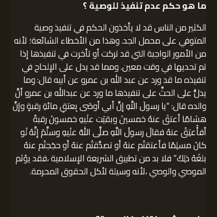
ما هو حكم عدم تنفيذ للوصية ؟
الكثير من الناس قد لا يأخذون الحكم في تنفيذ وصية
المتوفي على محمل الجد. وهذا من الأخطاء الشائعة؛ لأنه
من الأمور الواجبة التي قد تركت أو تأخرت في تنفيذها إذا
تم تحديها في وقت معين. ومما قد يدل على الإلحاح في
تنفيذه ما قد ورد عن عبد الله بن عمرو عن أبيه قال: وما
يدلُّ على الحثِّ على تنفيذها ما ورد عن عبدالله بن عمرو أنَّ
والده قال: “يا رسولَ اللَّهِ إنَّ أبي أوصَى بِعتقِ مائةِ رقبةٍ وإنَّ
هشامًا أعتقَ عنهُ خمسينَ وبقيَت علَيهِ خمسونَ رقبةً
أفأُعتِقُ عنهُ فقالَ رسولُ اللَّهِ صلَّى اللهُ علَيهِ وسلَّمَ إنَّهُ لَو
كانَ مسلِمًا فأعتقتُم عنهُ أو تصدَّقتُم عنهُ أو حجَجتُم عنهُ
بلغَهُ ذلِكَ” فلا بد من تطبيق الشريعة الإسلامية ،فقد يؤثم
الموصي والوصي ،لأنه وسيلة لأكل الحقوق المحرمة.