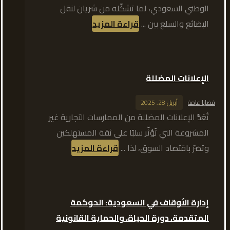
الوطني السعودي، لما تشكّله من شريان لنقل
البضائع والسلع بين ...
قراءة المزيد
الإعلانات المضللة
قضايا عامة
أبريل 28, 2025
تُعَدُّ الإعلانات المضللة من الممارسات التجارية غير
المشروعة التي تُؤثّر سلبًا على ثقة المستهلكين
وتضرّ باقتصاد السوق، لذا ...
قراءة المزيد
إدارة الأوقاف في السعودية: الحوكمة
المتقدمة، دورة الحياة، والحماية القانونية