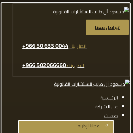
تواصل معنا
0044 633 50 966+
اتصل بنا :
502066660 966+
اتصل بنا :
الرئيسية
عن الشركة
خدمات
القضايا الإدارية