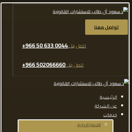
تواصل معنا
0044 633 50 966+
اتصل بنا :
502066660 966+
اتصل بنا :
الرئيسية
عن الشركة
خدمات
القضايا الإدارية