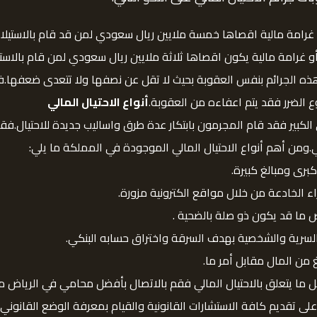
امة مالية اقصاها خمسة ملايين ريال سعودي لمن قد قام بالاستيلاء
 غرامة مالية يكون اقصاها ثلاثة ملايين ريال سعودي لمن قام بالاس
 الجرائم بنفس العقوبة بحيث لا تقل عن نصفها ولا تتعدى ضعفها.فقد 
ع الضرر فقد يتم اعفاءه من العقوبة.
أنواع الاحتيال المالي
ي الكبير فقد قام المجرمون بابتكار عدة طرق واساليب جديدة للاحتيال.ف
لي.ومن أهم أنواع الاحتيال المالي الموجودة في المملكة ما يلي:
كبرى ومبالغ كبيرة.
اء الخادعة من خلال مواقع الكترونية مزورة.
 ما قد يكون ذو صلة بالضحية .
السرية والشخصية بهدف السرقة واختراق حسابه البنكي.
غ من المال مقابل أمر ما.
 ما يتعلق بالاحتيال المالي فقم بالاتصال بأفضل محامي في الرياض م
 على تقديم كافة الاستشارات القانونية والقيام بمعرفة الوضع القانو